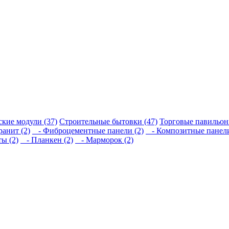
кие модули (37)
Строительные бытовки (47)
Торговые павильон
анит (2)
- Фиброцементные панели (2)
- Композитные панели
ы (2)
- Планкен (2)
- Марморок (2)