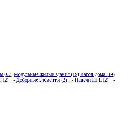
ы (67)
Модульные жилые здания (19)
Вагон-дома (19)
 (2)
- Доборные элементы (2)
- Панели HPL (2)
-